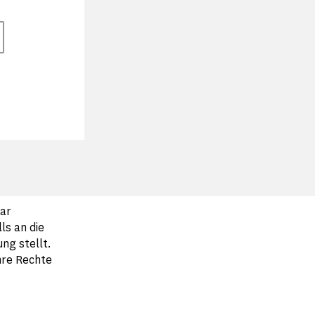
ar
s an die
ng stellt.
hre Rechte