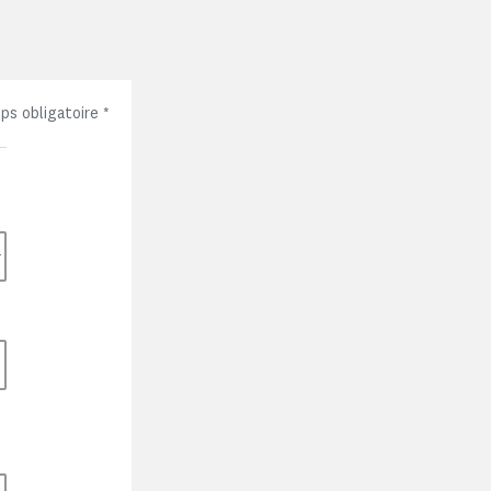
ps obligatoire
*